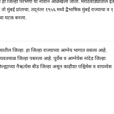
याने हा जिल्हा परभणी या नावाने ओळखला जातो. मराठवाड्यातील इ
 मुंबई प्रांताचा, तद्नंतर १९५६ मध्ये द्वैभाषिक मुंबई राज्याचा व १ 
ज्याचा घटक बनला.
ातील जिल्हा. हा जिल्हा राज्याच्या आग्नेय भागात वसला आहे.
स यवतमाळ जिल्हा पसरला आहे. पूर्वेस व आग्नेयेस नांदेड जिल्हा
्ह्याच्या नैऋत्येस बीड जिल्हा असून काहीशा पश्चिमेस व वायव्येस