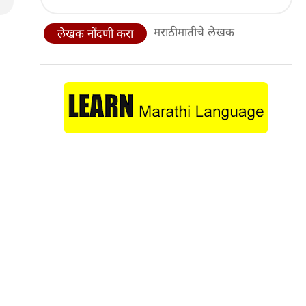
मराठीमातीचे लेखक
लेखक नोंदणी करा