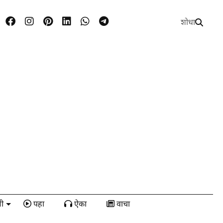
शोधा
ी
पहा
ऐका
वाचा