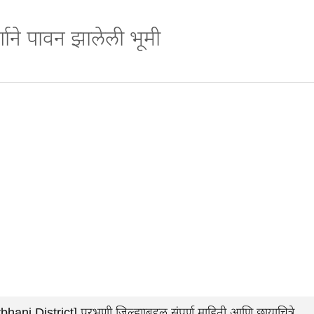
र्शाने पावन झालेली भूमी
 District] परभणी जिल्ह्याबद्दल संपुर्ण माहिती आणि छायाचित्रे.