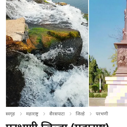
स्वगृह
महाराष्ट्र
सैरसपाटा
जिल्हे
परभणी