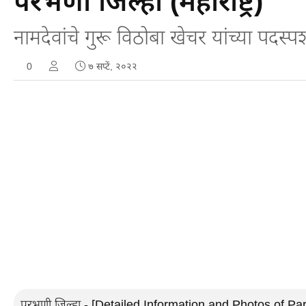
परभणी जिल्हा (महाराष्ट्र)
नामदेवांचे गुरू विठोबा खेचर यांच्या पदस्प
0
७ सप्टें, २०२२
परभणी जिल्हा - [Detailed Information and Photos of Parbhani