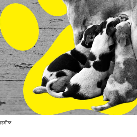
गाडगीळ