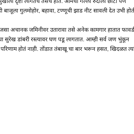
ुखाला दृष्टी लागतेच तसंच होतं. आमची गल्ली रुंदीला छोटी पण
्ही बाजूला गुलमोहोर, बहावा, टण्णूची झाड नीट सावली देत उभी होत
ा जसा अचानक जमिनीवर उतारावा तसे अनेक कामगार हातात फावड
सुरेख डांबरी रस्त्यावर घण पडू लागतात. आम्ही सर्व जण भुंकून
म परिणाम होतं नाही. तोंडात तंबाखू चा बार भरून हसत, खिदळत त्या