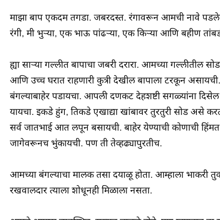
माझा बाप एकदम तगडा. जबरदस्त. रंगावरून आमची नावे पडले
रंगी, मी भुऱ्या, एक भाऊ पांढऱ्या, एक किऱ्या आणि बहीण तांबड
ह्या साऱ्या गल्लीत बापाचा जबरी दरारा. आमच्या गल्लीतील स
आणि उच्च घरात राहणारी कुत्री देखील बापाला टरकून असायची
बंगल्याबाहेर पडायचा. आपली दणकट देहशष्टी सगळ्यांना दिसेल अ
यायचा. इकडे हुंग, तिकडे एखाद्या खांबावर तुरतुरी सोड असे क
सर्व जातभाई आत लपून बसायची. बाहेर येण्याची कोणाची हिंमत
जागेवरूनच भुंकायची. पण ती तेव्हढ्यापुरतीच.
आमच्या बंगल्याचा मालक तसा दयाळू होता. आम्हाला भाकरी तुक
रखवालदार त्याला शोधूनही मिळाला नसता.