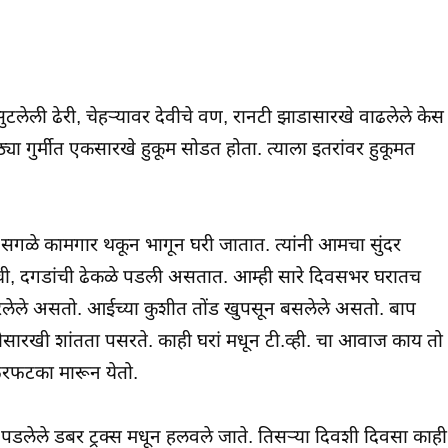
टलेली ढेरी, चेहऱ्यावर देवीचे वण, रानटी झाडासारखे वाढलेले केस
र्मीत एकसारखे हुकूम सोडत होता. त्याला इतरांवर हुकूमत
. सगळे कामगार थकून भागून घरी जातात. त्यांनी आमचा सुंदर
ची, दगडांची ढेकळे पडली असतात. आम्ही सारे दिवसभर घरातच
घाबरलेले असतो. आईच्या कुशीत तोंड खुपसून बसलेले असतो. बाप
ीसारखी शांतता पसरते. काही घरां मधून टी.व्ही. चा आवाज काय तो
ेरफटका मारून येतो.
पडलेले डबर ट्रक्स मधून हलवले जाते. तिसऱ्या दिवशी दिवसा काही