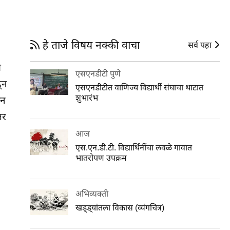
हे ताजे विषय नक्की वाचा
सर्व पहा
ी
एसएनडीटी पुणे
ून
एसएनडीटीत वाणिज्य विद्यार्थी संघाचा थाटात
शुभारंभ
ून
तर
आज
एस.एन.डी.टी. विद्यार्थिनींचा लवळे गावात
भातरोपण उपक्रम
अभिव्यक्ती
खड्ड्यांतला विकास (व्यंगचित्र)