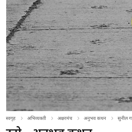
स्वगृह
अभिव्यक्ती
अक्षरमंच
अनुभव कथन
सुनील 