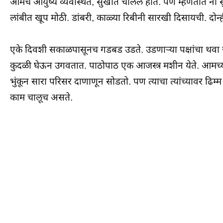
आमचे आयुष्य व्यवस्थित, सुखात चालले होते. पण म्हणतात ना स
लांबीत खूप मोठी. डांबरी, काळ्या रिबीनी सारखी दिसायची. दोन
एके दिवशी सकाळपासूनच गडबड उडते. उडणाऱ्या पक्षांचा थव
कुदळी घेऊन उगवतात. पाठोपाठ एक आजस्त्र मशीन येते. आमच्या 
भुंकून सारा परिसर दाणाणून सोडतो. पण त्याचा त्यांच्यावर ढिम्
काम चालूच असते.