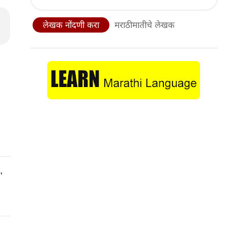
लेखक नोंदणी करा
मराठीमातीचे लेखक
,