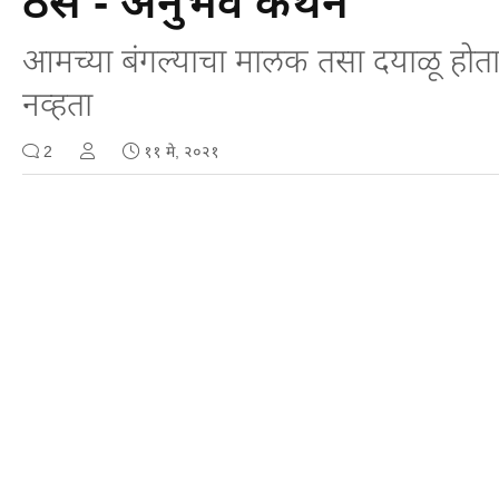
ठसे - अनुभव कथन
आमच्या बंगल्याचा मालक तसा दयाळू होता
नव्हता
2
११ मे, २०२१