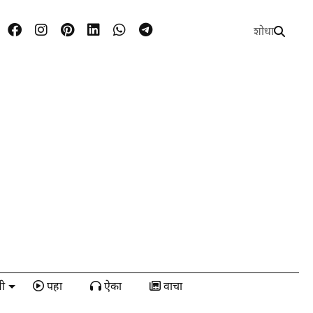
शोधा
ी
पहा
ऐका
वाचा