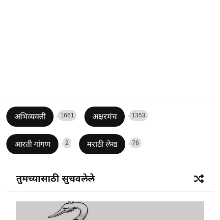
1661
1353
अभिव्यक्ती
अक्षरमंच
2
76
आरती गांगण
मराठी लेख
तुमच्यासाठी सुचवलेले