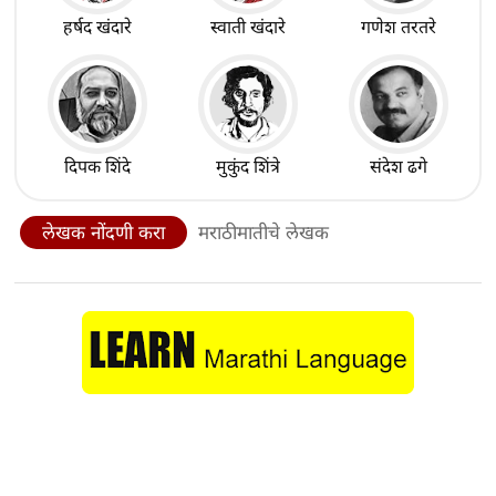
हर्षद खंदारे
स्वाती खंदारे
गणेश तरतरे
दिपक शिंदे
मुकुंद शिंत्रे
संदेश ढगे
लेखक नोंदणी करा
मराठीमातीचे लेखक