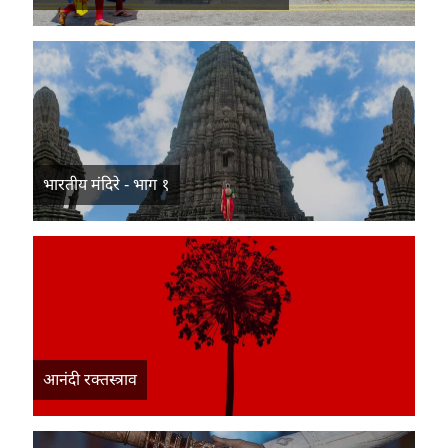
भारतीय मंदिरे - भाग १
आनंदी रक्तस्त्राव