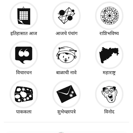
इतिहासात आज
आजचे पंचांग
राशिभविष्य
विचारधन
बाळाची नावे
महाराष्ट्र
पाककला
शुभेच्छापत्रे
विनोद