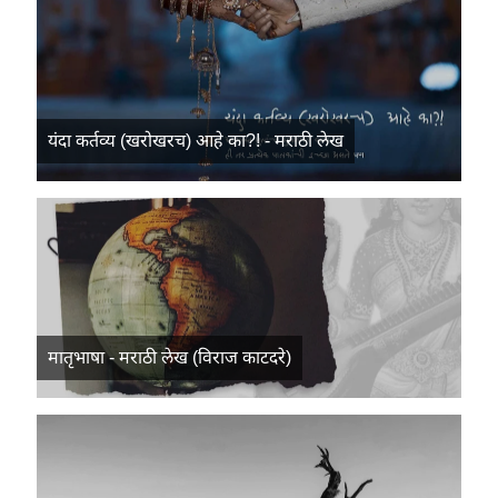
यंदा कर्तव्य (खरोखरच) आहे का?! - मराठी लेख
मातृभाषा - मराठी लेख (विराज काटदरे)