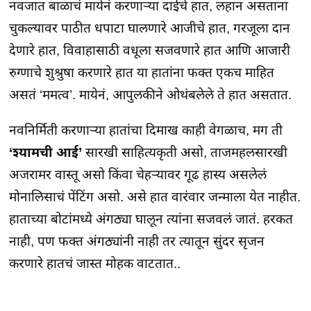
नवजात बाळाचं मायेनं करणार्‍या दाईचे हात, लहान असताना
चुकल्यावर पाठीत धपाटा घालणारे आजीचे हात, गरजूला दान
देणारे हात, विवाहासाठी वधूला सजवणारे हात आणि आजारी
रुग्णाचे शुश्रुषा करणारे हात या हातांना फक्त एकच माहित
असतं ‘ममत्व’. मायेनं, आपुलकीने ओथंबलेले ते हात असतात.
नवनिर्मिती करणार्‍या हातांचा दिमाख काही वेगळाच, मग ती
‘श्यामची आई’
सारखी साहित्यकृती असो, ताजमहलसारखी
अजरामर वास्तू असो किंवा चेहर्‍यावर गूढ हास्य असलेलं
मोनालिसाचं पेंटिंग असो. असे हात वारंवार जन्माला येत नाहीत.
हाताच्या बोटांमध्ये अंगठ्या घालून त्यांना सजवलं जातं. हरकत
नाही, पण फक्त अंगठ्यांनी नाही तर त्यातून सुंदर सृजन
करणारे हातचं जास्त मोहक वाटतात..