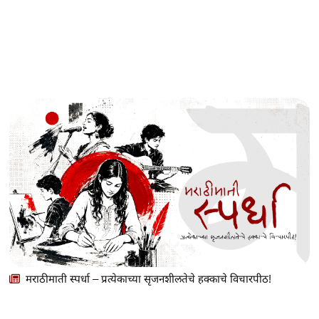
मराठीमाती स्पर्धा – प्रत्येकाच्या सृजनशीलतेचे हक्काचे विचारपीठ!