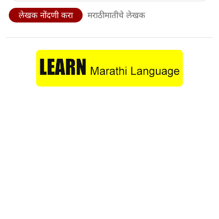
लेखक नोंदणी करा
मराठीमातीचे लेखक