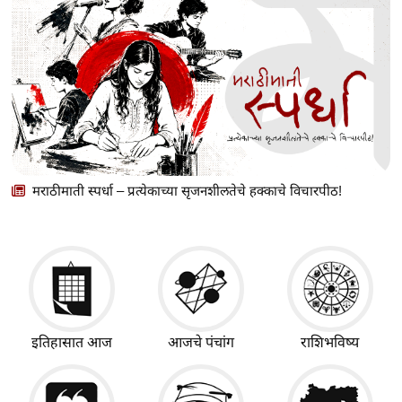
मराठीमाती स्पर्धा – प्रत्येकाच्या सृजनशीलतेचे हक्काचे विचारपीठ!
इतिहासात आज
आजचे पंचांग
राशिभविष्य