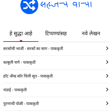
हे सुद्धा आहे
टिप्पण्यांसह
नवे लेखन
सरसोची भाजी - सरसों का साग - पाककृती
काबुली चणे - पाककृती
हॉट अँण्ड सॉर चिली सूप - पाककृती
थंडाई - पाककृती
पुरणाची पोळी - पाककृती