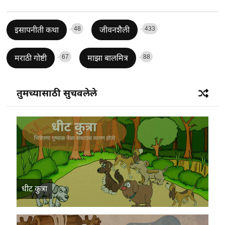
48
433
इसापनीती कथा
जीवनशैली
67
88
मराठी गोष्टी
माझा बालमित्र
तुमच्यासाठी सुचवलेले
धीट कुत्रा