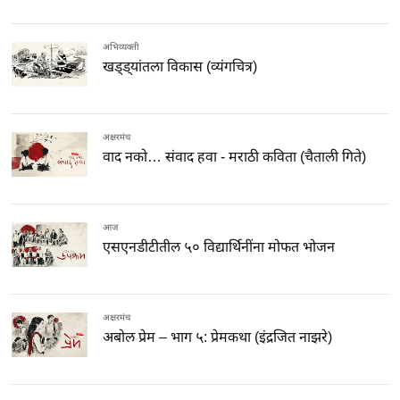
अभिव्यक्ती
खड्ड्यांतला विकास (व्यंगचित्र)
अक्षरमंच
वाद नको… संवाद हवा - मराठी कविता (चैताली गिते)
आज
एसएनडीटीतील ५० विद्यार्थिनींना मोफत भोजन
अक्षरमंच
अबोल प्रेम – भाग ५: प्रेमकथा (इंद्रजित नाझरे)