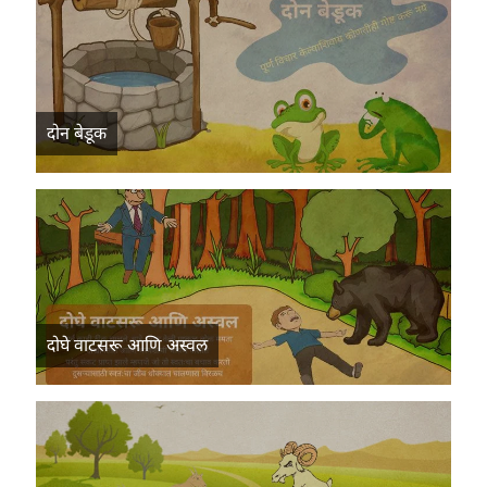
दोन बेडूक
दोघे वाटसरू आणि अस्वल