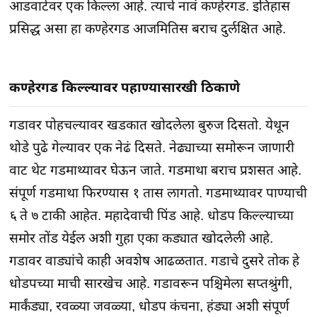
आडवाटेवर एक किल्ला आहे. त्याचे नावं कण्हेरगड. इतिहास
प्रसिद्ध असा हा कण्हेरगड आजमितिस बराच दुर्लक्षित आहे.
कण्हेरगड किल्ल्यावर पहाण्यासारखी ठिकाणे
गडावर पोहचल्यावर खडकात खोदलेला बुरुज दिसतो. येथून
थोडे पुढे गेल्यावर एक नेढं दिसते. नेढ्याच्या समोरून जाणारी
वाट थेट गडमाथ्यावर घेऊन जाते. गडमाथा बराच प्रशसत आहे.
संपूर्ण गडमाथा फिरण्यास १ तास लागतो. गडमाथ्यावर पाण्याची
६ ते ७ टाकी आहेत. महादेवाची पिंड आहे. धोडप किल्ल्याच्या
समोर तोंड येईल अशी गुहा एका कड्यात खोदलेली आहे.
गडावर वाड्यांचे काही अवशेष आढळतात. गडाचे दुसरे तोक हे
धोडपच्या माची सारखेच आहे. गडावरून पश्चिमेला सप्तश्रुंगी,
मार्कंड्या, रवळ्या जवळ्या, धोडप कंचना, हंड्या अशी संपूर्ण