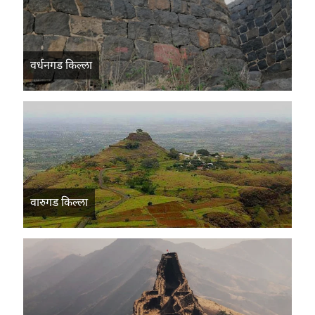
वर्धनगड किल्ला
वारुगड किल्ला