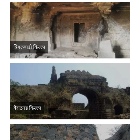
त्रिंगलवाडी किल्ला
वैराटगड किल्ला