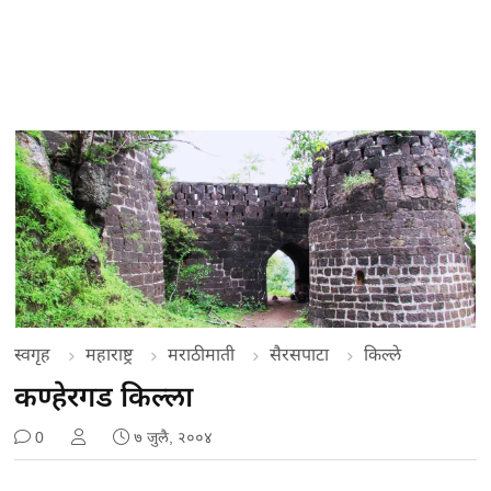
स्वगृह
महाराष्ट्र
मराठीमाती
सैरसपाटा
किल्ले
कण्हेरगड किल्ला
0
७ जुलै, २००४