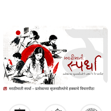
मराठीमाती स्पर्धा – प्रत्येकाच्या सृजनशीलतेचे हक्काचे विचारपीठ!