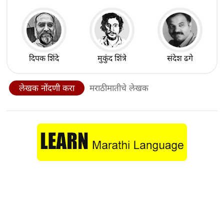
दिपक शिंदे
मुकुंद शिंत्रे
संदेश ढगे
लेखक नोंदणी करा
मराठीमातीचे लेखक