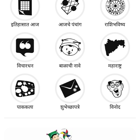
इतिहासात आज
आजचे पंचांग
राशिभविष्य
विचारधन
बाळाची नावे
महाराष्ट्र
पाककला
शुभेच्छापत्रे
विनोद