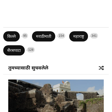
95
154
341
किल्ले
मराठीमाती
महाराष्ट्र
128
सैरसपाटा
तुमच्यासाठी सुचवलेले