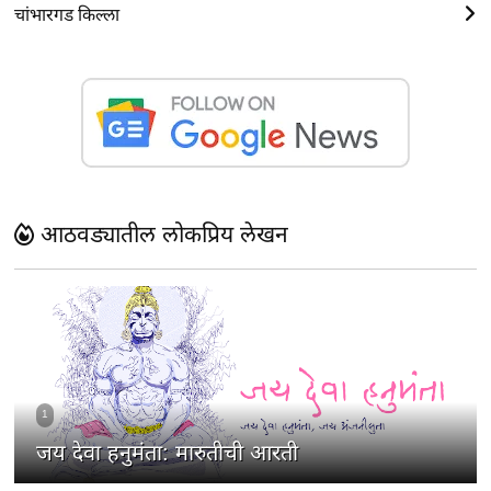
चांभारगड किल्ला
आठवड्यातील लोकप्रिय लेखन
1
जय देवा हनुमंता: मारुतीची आरती